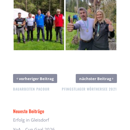
‹
›
vorheriger Beitrag
nächster Beitrag
BAUARBEITEN PACOUR
PFINGSTLAGER WÖRTHERSEE 2021
Neueste Beiträge
Erfolg in Gleisdorf
YoA – Cup Gaal 2026